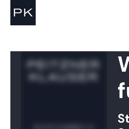
W
f
S