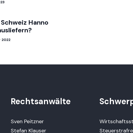
023
e Schweiz Hanno
ausliefern?
r 2022
Rechtsanwälte
Schwer
Sven Peitzner
Wirtschaftss
Stefan Klauser
Steuerstrafr