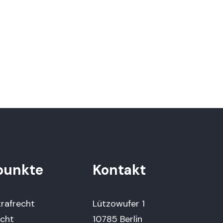
punkte
Kontakt
trafrecht
Lützowufer 1
echt
10785 Berlin